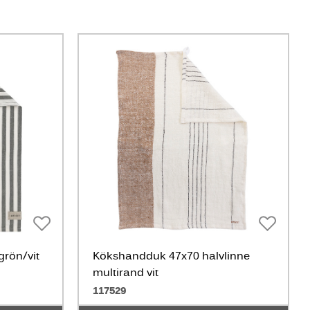
rön/vit
Kökshandduk 47x70 halvlinne
multirand vit
117529