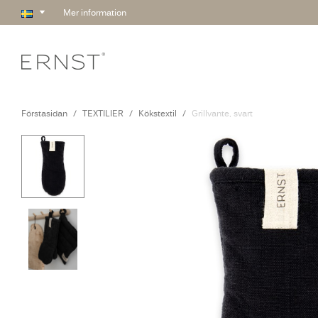
Mer information
Förstasidan
TEXTILIER
Kökstextil
Grillvante, svart