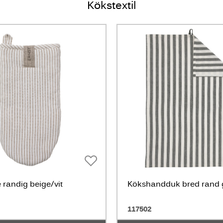
Kökstextil
e randig beige/vit
Kökshandduk bred rand g
117502