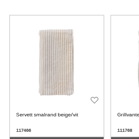
Servett smalrand beige/vit
Grillvant
117466
111768