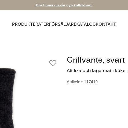
Här finner du vår nya kollektion!
PRODUKTER
ÅTERFÖRSÄLJARE
KATALOG
KONTAKT
Grillvante, svart
Att fixa och laga mat i köket 
Artikelnr: 117419