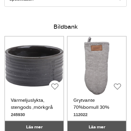
Bildbank
Värmeljuslykta,
Grytvante
stengods ,mörkgrå
70%bomull 30%
linne grå
245930
112022
Läs mer
Läs mer