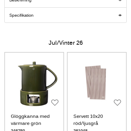
Beskrivning
Specifikation
Jul/Vinter 26
Glöggkanna med
Servett 10x20
värmare grön
röd/ljusgrå
glaserad
246750
261048