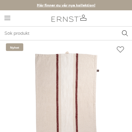
Här finner du vår nya kollektion!
Nyhet