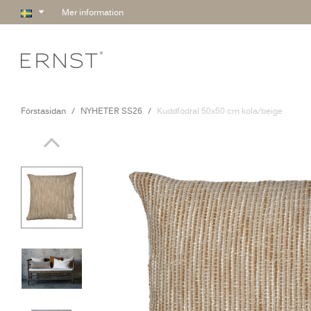
Mer information
Förstasidan
NYHETER SS26
Kuddfodral 50x50 cm kola/beige