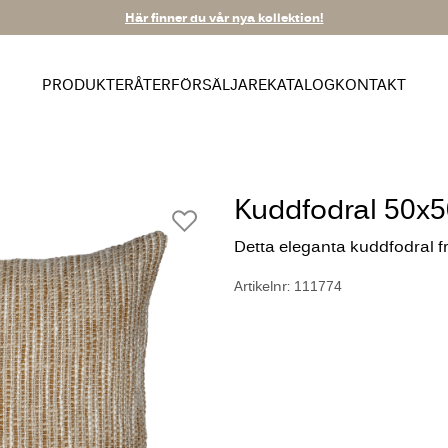
Här finner du vår nya kollektion!
PRODUKTER
ÅTERFÖRSÄLJARE
KATALOG
KONTAKT
Kuddfodral 50x5
Detta eleganta kuddfodral fr
Artikelnr: 111774