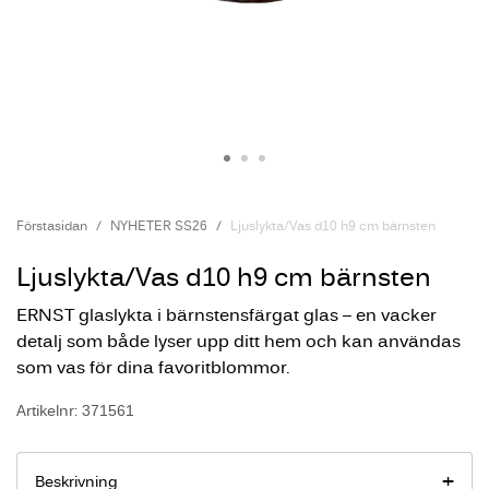
Förstasidan
NYHETER SS26
Ljuslykta/Vas d10 h9 cm bärnsten
Ljuslykta/Vas d10 h9 cm bärnsten
ERNST glaslykta i bärnstensfärgat glas – en vacker
detalj som både lyser upp ditt hem och kan användas
som vas för dina favoritblommor.
Artikelnr: 371561
Beskrivning