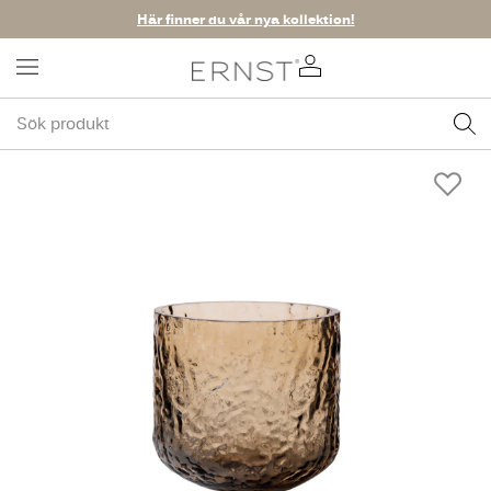
Här finner du vår nya kollektion!