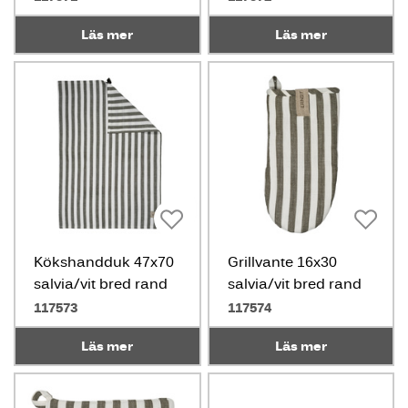
Läs mer
Läs mer
Kökshandduk 47x70
Grillvante 16x30
salvia/vit bred rand
salvia/vit bred rand
117573
117574
Läs mer
Läs mer