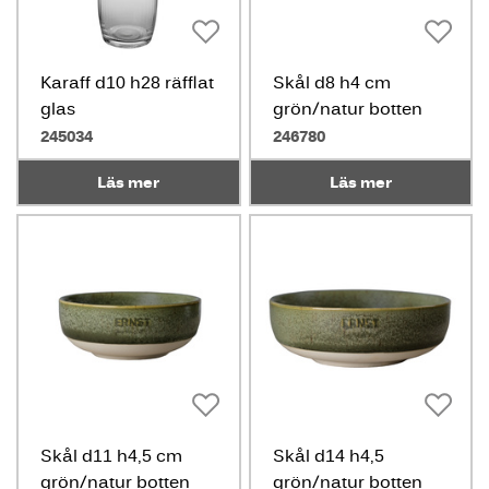
Karaff d10 h28 räfflat
Skål d8 h4 cm
glas
grön/natur botten
245034
246780
Läs mer
Läs mer
Skål d11 h4,5 cm
Skål d14 h4,5
grön/natur botten
grön/natur botten