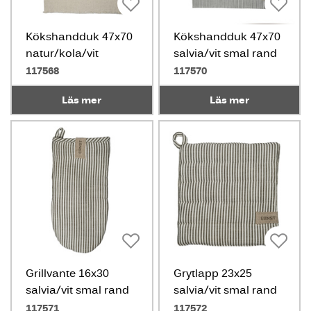
Kökshandduk 47x70
Kökshandduk 47x70
natur/kola/vit
salvia/vit smal rand
117568
117570
Läs mer
Läs mer
Grillvante 16x30
Grytlapp 23x25
salvia/vit smal rand
salvia/vit smal rand
117571
117572