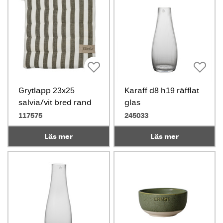
Grytlapp 23x25
Karaff d8 h19 räfflat
salvia/vit bred rand
glas
117575
245033
Läs mer
Läs mer