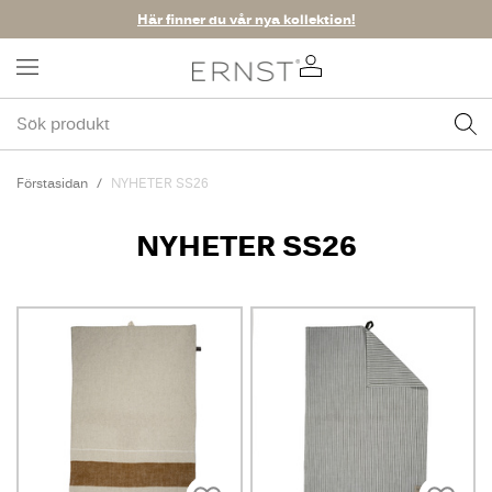
Här finner du vår nya kollektion!
Förstasidan
NYHETER SS26
NYHETER SS26