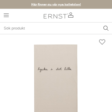
Här finner du vår nya kollektion!