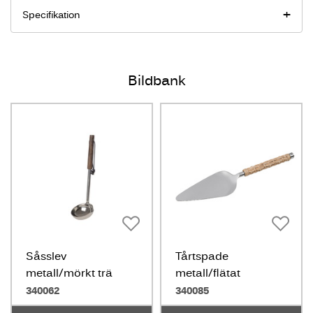
Specifikation
Bildbank
Såsslev
Tårtspade
metall/mörkt trä
metall/flätat
handtag
340062
340085