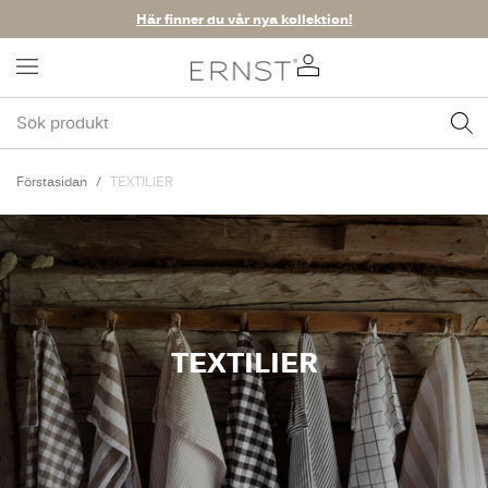
Här finner du vår nya kollektion!
Förstasidan
TEXTILIER
TEXTILIER