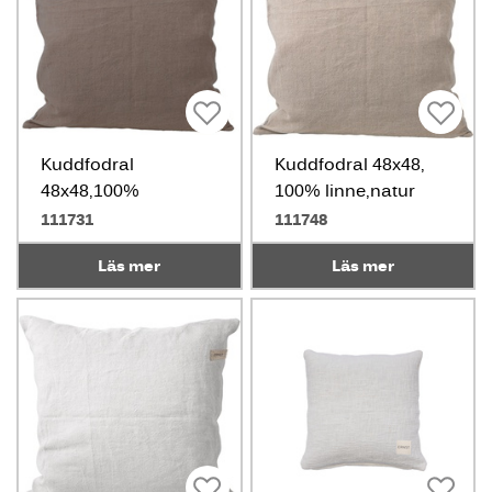
Kuddfodral
Kuddfodral 48x48,
48x48,100%
100% linne,natur
linne,mullvad
111731
111748
Läs mer
Läs mer