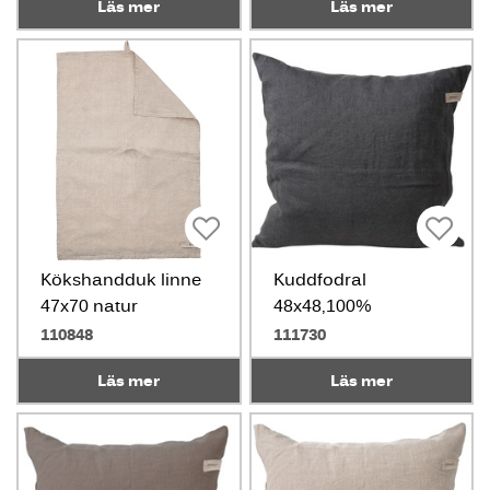
Läs mer
Läs mer
Kökshandduk linne
Kuddfodral
47x70 natur
48x48,100%
linne,mörkgrå
110848
111730
Läs mer
Läs mer