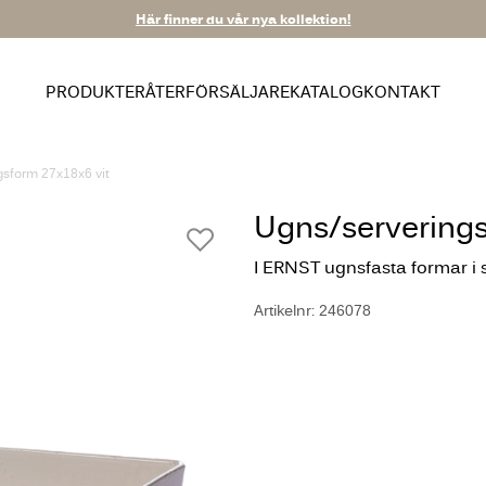
Här finner du vår nya kollektion!
PRODUKTER
ÅTERFÖRSÄLJARE
KATALOG
KONTAKT
gsform 27x18x6 vit
Ugns/serverings
I ERNST ugnsfasta formar i 
Artikelnr: 246078