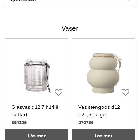
Vaser
Glasvas d12,7 h14,8
Vas stengods d12
räfflad
h21,5 beige
364326
270736
Läs mer
Läs mer