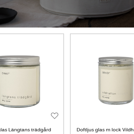
glas Längtans trädgård
Doftljus glas m lock Vild