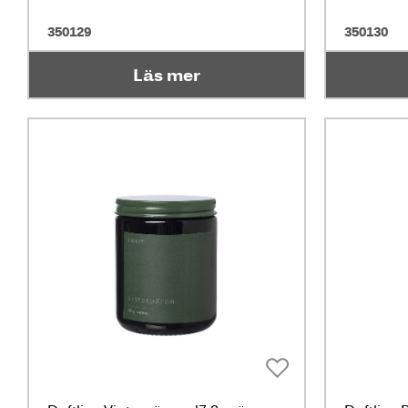
350129
350130
Läs mer