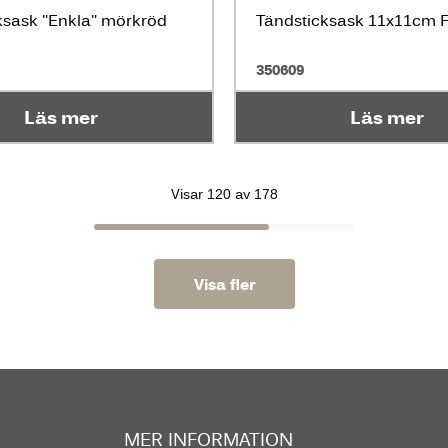
ksask "Enkla" mörkröd
Tändsticksask 11x11cm Fj
350609
Läs mer
Läs mer
Visar 120 av 178
Visa fler
MER INFORMATION