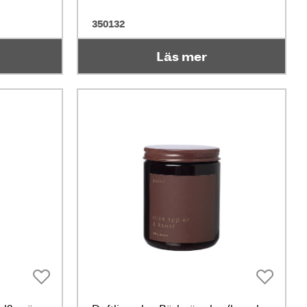
350132
Läs mer