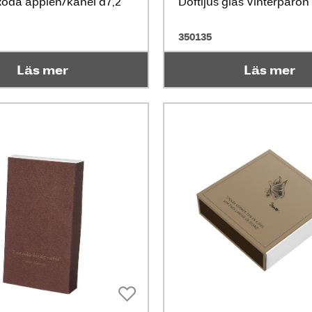
 Röda äpplen/kanel d7,2
Doftljus glas Vinterpäron
350135
Läs mer
Läs mer