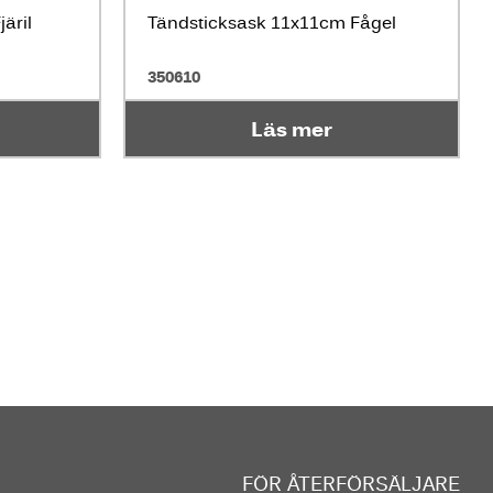
äril
Tändsticksask 11x11cm Fågel
350610
Läs mer
FÖR ÅTERFÖRSÄLJARE