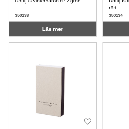
Doftljus Vinterpäron d7,2 grön
Doftljus
röd
350133
350134
Läs mer