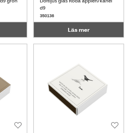
 d9 grön
Doftljus glas Röda äpplen/kanel
d9
350136
Läs mer