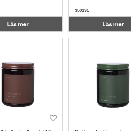
350131
Läs mer
Läs mer