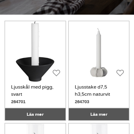
Ljusskål med pigg,
Ljusstake d7,5
svart
h3,5cm naturvit
264701
264703
Läs mer
Läs mer