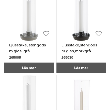
Ljusstake, stengods
Ljusstake,stengods
m glas, grå
m glas,mörkgrå
265005
265030
Läs mer
Läs mer