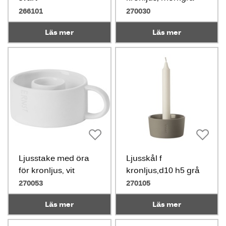
266101
270030
Läs mer
Läs mer
Ljusstake med öra
Ljusskål f
för kronljus, vit
kronljus,d10 h5 grå
270053
270105
Läs mer
Läs mer