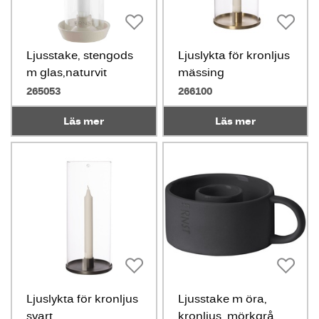
Ljusstake, stengods
Ljuslykta för kronljus
m glas,naturvit
mässing
265053
266100
Läs mer
Läs mer
Ljuslykta för kronljus
Ljusstake m öra,
svart
kronljus, mörkgrå