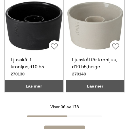
Ljusskål f
Ljusskål för kronljus,
kronljus,d10 h5
d10 h5,beige
mörkgrå
270130
270148
Läs mer
Läs mer
Visar 96 av 178