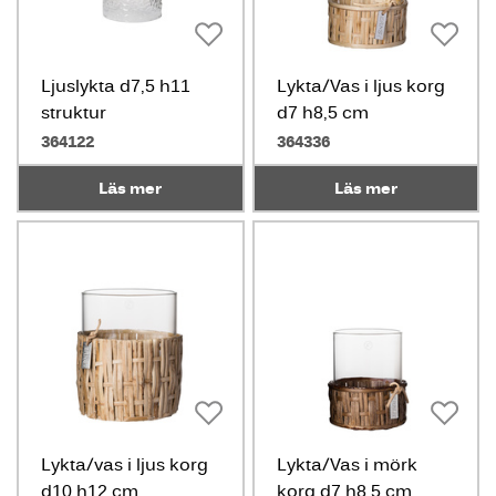
Ljuslykta d7,5 h11
Lykta/Vas i ljus korg
struktur
d7 h8,5 cm
364122
364336
Läs mer
Läs mer
Lykta/vas i ljus korg
Lykta/Vas i mörk
d10 h12 cm
korg d7 h8,5 cm