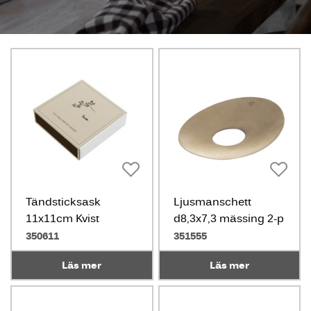
Tändsticksask
Ljusmanschett
11x11cm Kvist
d8,3x7,3 mässing 2-p
350611
351555
Läs mer
Läs mer