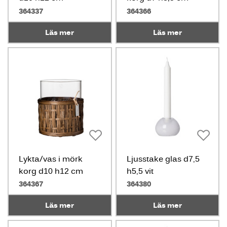
364337
364366
Läs mer
Läs mer
Lykta/vas i mörk
Ljusstake glas d7,5
korg d10 h12 cm
h5,5 vit
364367
364380
Läs mer
Läs mer