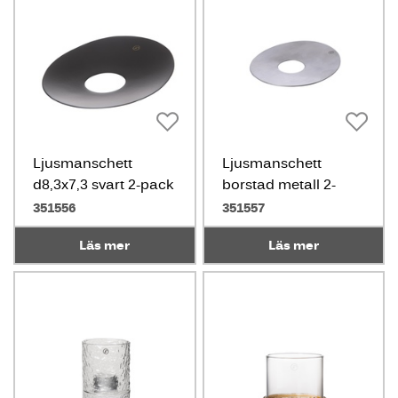
Ljusmanschett
Ljusmanschett
d8,3x7,3 svart 2-pack
borstad metall 2-
pack
351556
351557
Läs mer
Läs mer