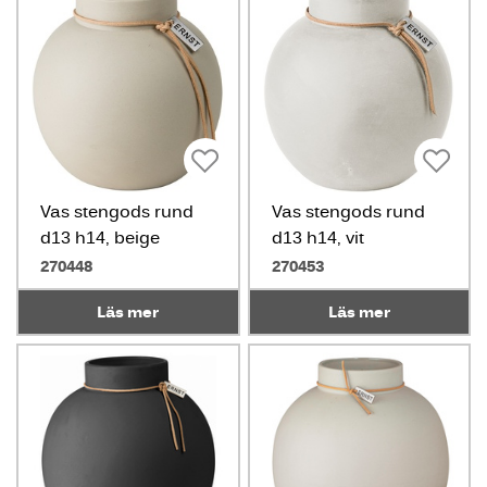
Vas stengods rund
Vas stengods rund
d13 h14, beige
d13 h14, vit
270448
270453
Läs mer
Läs mer