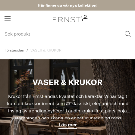
Här finner du vår nya kollektion!
Förstasidan
VASER & KRUKOR
VASER & KRUKOR
Krukor från Ernst andas kvalitet och karaktär. Vi har tagit
fram ett kruksortiment som är klassiskt, elegant och med
inslag av trendiga nyheter. Låt din kruka få ta plats, höja
stämningen och skapa en enhetlig inredning med
Läs mer
matchande modeller i olika storlekar.