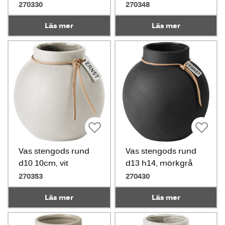
270330
270348
Läs mer
Läs mer
Vas stengods rund
Vas stengods rund
d10 10cm, vit
d13 h14, mörkgrå
270353
270430
Läs mer
Läs mer