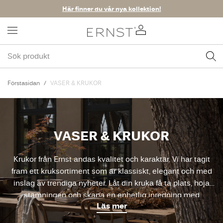
Här finner du vår nya kollektion!
Förstasidan
VASER & KRUKOR
VASER & KRUKOR
Krukor från Ernst andas kvalitet och karaktär. Vi har tagit
fram ett kruksortiment som är klassiskt, elegant och med
inslag av trendiga nyheter. Låt din kruka få ta plats, höja
stämningen och skapa en enhetlig inredning med
Läs mer
matchande modeller i olika storlekar.